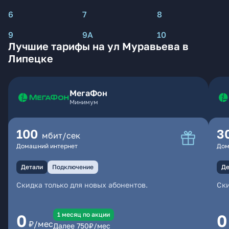
6
7
8
9
9А
10
Лучшие тарифы на ул Муравьева в
Липецке
МегаФон
Минимум
100
3
мбит/сек
Домашний интернет
Дом
Детали
Подключение
Де
Скидка только для новых абонентов.
Ски
1 месяц по акции
0
0
₽/мес
Далее
750
₽/мес