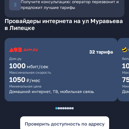
Получите консультацию: оператор перезвонит и
предложит лучшие тарифы
Провайдеры интернета на ул Муравьева
в Липецке
32 тарифа
Дом.ру
бил
1000
1
мбит/сек
Максимальная скорость
Мак
1050
7
₽/мес
Минимальная цена
Мин
Домашний интернет, ТВ, мобильная связь
Дом
Проверить доступность по адресу