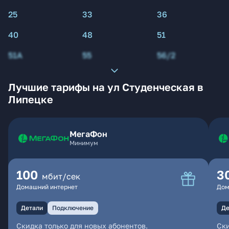
25
33
36
40
48
51
51А
55
56/2
Лучшие тарифы на ул Студенческая в
Липецке
МегаФон
Минимум
100
3
мбит/сек
Домашний интернет
Дом
Детали
Подключение
Де
Скидка только для новых абонентов.
Ски