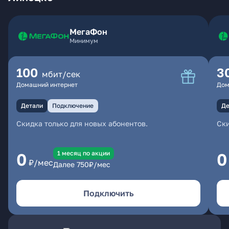
МегаФон
Минимум
100
3
мбит/сек
Домашний интернет
Дом
Детали
Подключение
Де
Скидка только для новых абонентов.
Ски
1 месяц по акции
0
0
₽/мес
Далее
750
₽/мес
Подключить