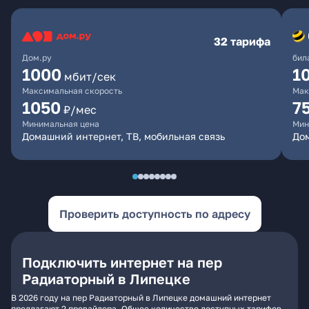
32 тарифа
Дом.ру
бил
1000
1
мбит/сек
Максимальная скорость
Мак
1050
7
₽/мес
Минимальная цена
Мин
Домашний интернет, ТВ, мобильная связь
Дом
Проверить доступность по адресу
Подключить интернет на пер
Радиаторный в Липецке
В 2026 году на пер Радиаторный в Липецке домашний интернет
предлагают 2 провайдера. Общее количество доступных тарифов -