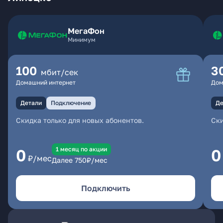
МегаФон
Минимум
100
3
мбит/сек
Домашний интернет
Дом
Детали
Подключение
Де
Скидка только для новых абонентов.
Ски
1 месяц по акции
0
0
₽/мес
Далее
750
₽/мес
Подключить