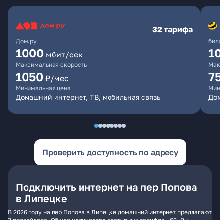
32 тарифа
Дом.ру
бил
1000
1
мбит/сек
Максимальная скорость
Мак
1050
7
₽/мес
Минимальная цена
Мин
Домашний интернет, ТВ, мобильная связь
Дом
Проверить доступность по адресу
Подключить интернет на пер Попова
в Липецке
В 2026 году на пер Попова в Липецке домашний интернет предлагают
3 провайдера. Общее количество доступных тарифов - 62. Вы