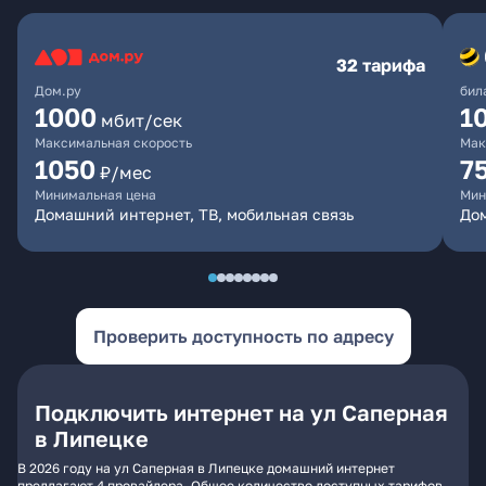
32 тарифа
Дом.ру
бил
1000
1
мбит/сек
Максимальная скорость
Мак
1050
7
₽/мес
Минимальная цена
Мин
Домашний интернет, ТВ, мобильная связь
Дом
Проверить доступность по адресу
Подключить интернет на ул Саперная
в Липецке
В 2026 году на ул Саперная в Липецке домашний интернет
предлагают 4 провайдера. Общее количество доступных тарифов -