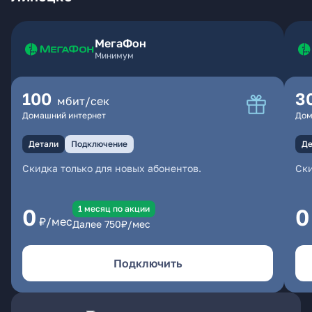
МегаФон
Минимум
100
3
мбит/сек
Домашний интернет
Дом
Детали
Подключение
Де
Скидка только для новых абонентов.
Ски
1 месяц по акции
0
0
₽/мес
Далее
750
₽/мес
Подключить