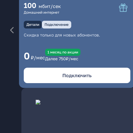
100
мбит/сек
Домашний интернет
Детали
Подключение
Скидка только для новых абонентов.
1 месяц по акции
0
₽/мес
Далее
750
₽/мес
Подключить