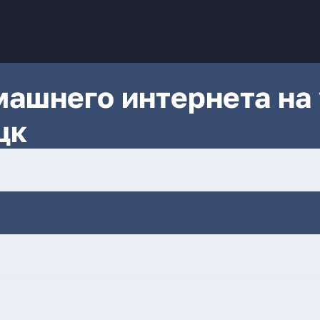
ашнего интернета на 
цк