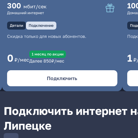
300
10
мбит/сек
Домашний интернет
Дома
Детали
Подключение
Под
Скидка только для новых абонентов.
Под
1 месяц по акции
0
1
₽/мес
₽
Далее
850
₽/мес
Подключить
Подключить интернет н
Липецке