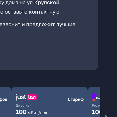
ру дома на ул Крупской
е оставьте контактную
резвонит и предложит лучшие
ифов
1 тариф
Джастлан
Ростелеком
100
1000
мбит/сек
мби