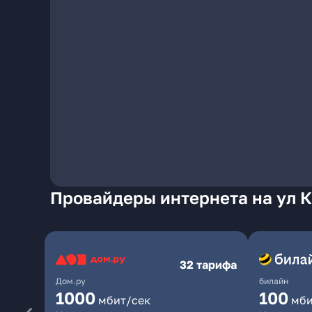
Провайдеры интернета на ул 
32 тарифа
Дом.ру
билайн
1000
100
мбит/сек
мби