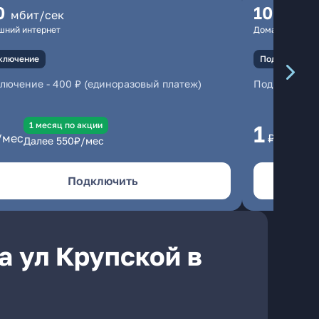
0
100
мбит/сек
мбит
шний интернет
Домашний инте
ключение
Подключение
ключение
-
400 ₽ (единоразовый платеж)
Подключени
1 месяц по акции
1 
1
/мес
₽/мес
Далее
550
₽/мес
Да
Подключить
а ул Крупской в