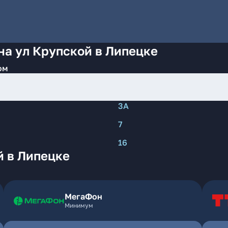
на ул Крупской в Липецке
ом
3А
7
16
й в Липецке
МегаФон
Минимум