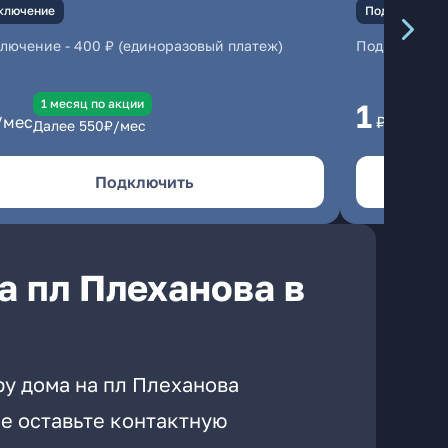
ключение
Подключение
ключение
-
400 ₽ (единоразовый платеж)
Подключени
1 месяц по акции
1 
1
/мес
₽/мес
Далее
550
₽/мес
Да
Подключить
а пл Плеханова в
ру дома на пл Плеханова
е оставьте контактную