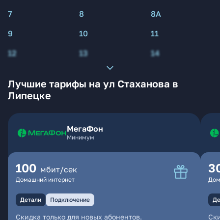
7
8
8А
9
10
11
12
13
14
Лучшие тарифы на ул Стаханова в
Липецке
МегаФон
Минимум
100
3
мбит/сек
Домашний интернет
Дом
Детали
Подключение
Де
Скидка только для новых абонентов.
Ски