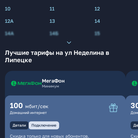
10
11
12
12А
13
14
14А
14Б
15
Лучшие тарифы на ул Неделина в
Липецке
МегаФон
Минимум
100
3
мбит/сек
Домашний интернет
Дом
Детали
Подключение
Де
Скидка только для новых абонентов.
Ски