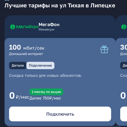
Лучшие тарифы на ул Тихая в Липецке
МегаФон
Минимум
100
3
мбит/сек
Домашний интернет
Дом
Детали
Подключение
Де
Скидка только для новых абонентов.
Ски
1 месяц по акции
0
0
₽/мес
Далее
750
₽/мес
Подключить