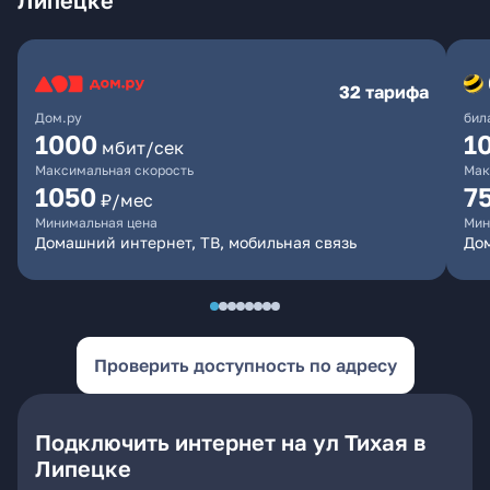
Липецке
32 тарифа
Дом.ру
бил
1000
1
мбит/сек
Максимальная скорость
Мак
1050
7
₽/мес
Минимальная цена
Мин
Домашний интернет, ТВ, мобильная связь
Дом
Проверить доступность по адресу
Подключить интернет на ул Тихая в
Липецке