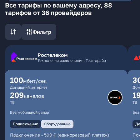
Все тарифы по вашему адресу, 88
тарифов от 36 провайдеров
Фильтр
Ростелеком
Технологии развлечения. Тест-драйв
100
3
мбит/сек
Домашний интернет
Дом
209
1
каналов
ТВ
ТВ
Без мобильной связи
Без
Подключение
Оборудование
Де
Подключение
-
500 ₽ (единоразовый платеж)
Пок