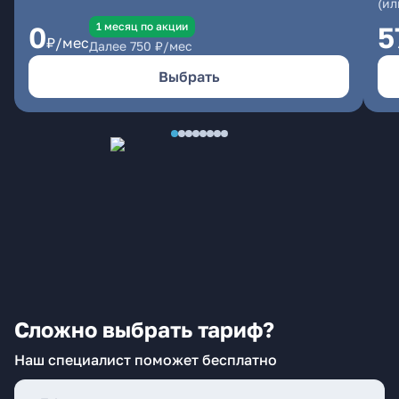
(ил
1 месяц по акции
0
5
₽/мес
Далее
750
₽/мес
Выбрать
Сложно выбрать тариф?
Наш специалист поможет бесплатно