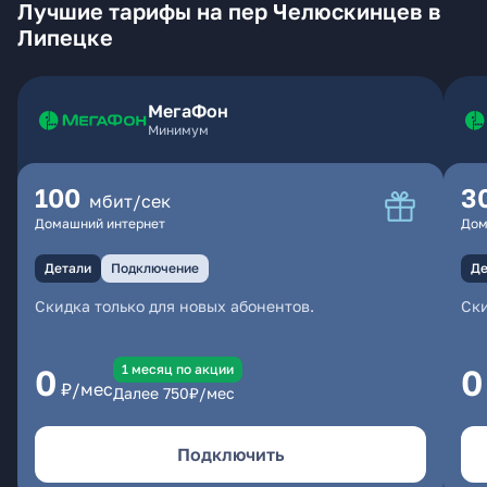
Лучшие тарифы на пер Челюскинцев в
Липецке
МегаФон
Минимум
100
3
мбит/сек
Домашний интернет
Дом
Детали
Подключение
Де
Скидка только для новых абонентов.
Ски
1 месяц по акции
0
0
₽/мес
Далее
750
₽/мес
Подключить