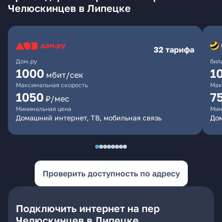
Челюскинцев в Липецке
32 тарифа
Дом.ру
бил
1000
1
мбит/сек
Максимальная скорость
Мак
1050
7
₽/мес
Минимальная цена
Мин
Домашний интернет, ТВ, мобильная связь
Дом
Проверить доступность по адресу
Подключить интернет на пер
Челюскинцев в Липецке