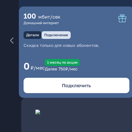
100
мбит/сек
Домашний интернет
Детали
Подключение
Скидка только для новых абонентов.
1 месяц по акции
0
₽/мес
Далее
750
₽/мес
Подключить