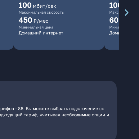
100
1000
мбит/сек
мби
Максимальная скорость
Максимальная 
450
600
₽/мес
₽/ме
Минимальная цена
Минимальная ц
Домашний интернет
Домашний ин
арифов - 86. Вы можете выбрать подключение со
 подходящий тариф, учитывая необходимые опции и