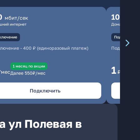
0
100
мбит/сек
мбит
шний интернет
Домашний инте
ключение
Подключение
ключение
-
400 ₽ (единоразовый платеж)
Подключени
1 месяц по акции
1 
1
/мес
₽/мес
Далее
550
₽/мес
Да
Подключить
а ул Полевая в