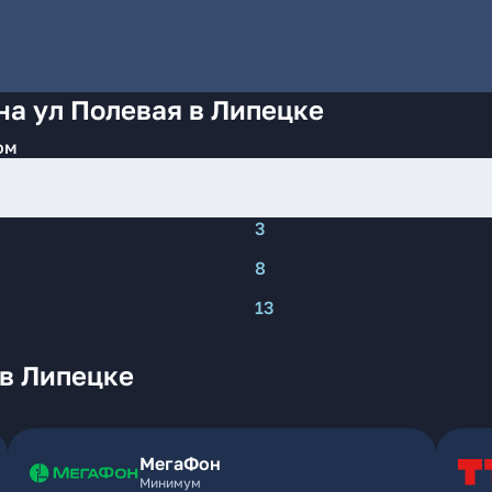
на ул Полевая в Липецке
ом
3
8
13
 в Липецке
МегаФон
Минимум