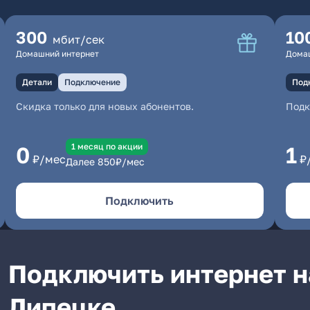
300
10
мбит/сек
Домашний интернет
Дома
Детали
Подключение
Под
Скидка только для новых абонентов.
Под
1 месяц по акции
0
1
₽/мес
₽
Далее
850
₽/мес
Подключить
Подключить интернет н
Липецке