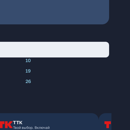
10
19
26
ТТК
Т
Твой выбор. Включай
Т