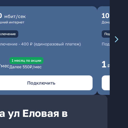
0
100
мбит/сек
мбит
шний интернет
Домашний инте
ключение
Подключение
ключение
-
400 ₽ (единоразовый платеж)
Подключени
1 месяц по акции
1 
1
/мес
₽/мес
Далее
550
₽/мес
Да
Подключить
 ул Еловая в