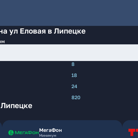
на ул Еловая в Липецке
ом
8
18
24
820
 Липецке
МегаФон
Минимум