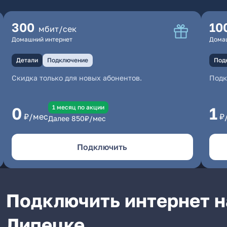
300
10
мбит/сек
Домашний интернет
Дома
Детали
Подключение
Под
Скидка только для новых абонентов.
Под
1 месяц по акции
0
1
₽/мес
₽
Далее
850
₽/мес
Подключить
Подключить интернет на
Липецке