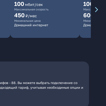
100
1000
мбит/сек
мби
Максимальная скорость
Максимальная 
450
600
₽/мес
₽/ме
Минимальная цена
Минимальная ц
Домашний интернет
Домашний ин
ифов - 88. Вы можете выбрать подключение со
 подходящий тариф, учитывая необходимые опции и