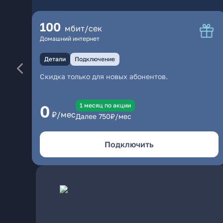
100
мбит/сек
Домашний интернет
Детали
Подключение
Скидка только для новых абонентов.
1 месяц по акции
0
₽/мес
Далее
750
₽/мес
Подключить