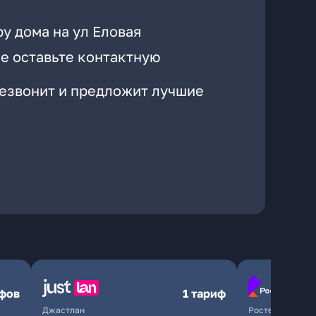
у дома на ул Еловая
е оставьте контактную
резвонит и предложит лучшие
ифов
1 тариф
Джастлан
Ростелеком