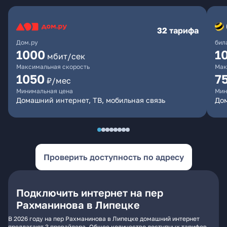
32 тарифа
Дом.ру
бил
1000
1
мбит/сек
Максимальная скорость
Мак
1050
7
₽/мес
Минимальная цена
Мин
Домашний интернет, ТВ, мобильная связь
Дом
Проверить доступность по адресу
Подключить интернет на пер
Рахманинова в Липецке
В 2026 году на пер Рахманинова в Липецке домашний интернет
предлагают 3 провайдера. Общее количество доступных тарифов -