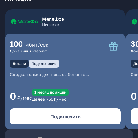
МегаФон
Минимум
100
3
мбит/сек
Домашний интернет
Дом
Детали
Подключение
Де
Скидка только для новых абонентов.
Ски
1 месяц по акции
0
0
₽/мес
Далее
750
₽/мес
Подключить