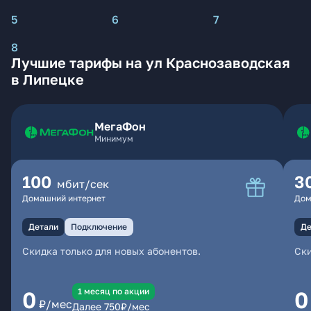
5
6
7
8
Лучшие тарифы на ул Краснозаводская
в Липецке
МегаФон
Минимум
100
3
мбит/сек
Домашний интернет
Дом
Детали
Подключение
Де
Скидка только для новых абонентов.
Ски
1 месяц по акции
0
0
₽/мес
Далее
750
₽/мес