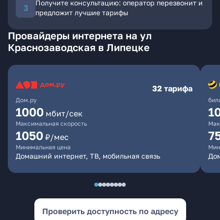
Получите консультацию: оператор перезвонит и
предложит лучшие тарифы
Провайдеры интернета на ул
Краснозаводская в Липецке
32 тарифа
Дом.ру
бил
1000
1
мбит/сек
Максимальная скорость
Мак
1050
7
₽/мес
Минимальная цена
Мин
Домашний интернет, ТВ, мобильная связь
Дом
Проверить доступность по адресу