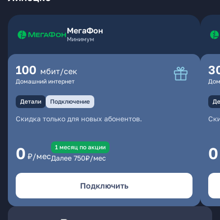
МегаФон
Минимум
100
3
мбит/сек
Домашний интернет
Дом
Детали
Подключение
Де
Скидка только для новых абонентов.
Ски
1 месяц по акции
0
0
₽/мес
Далее
750
₽/мес
Подключить