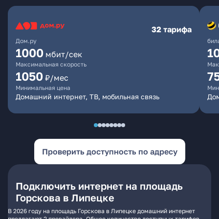
32 тарифа
Дом.ру
бил
1000
1
мбит/сек
Максимальная скорость
Мак
1050
7
₽/мес
Минимальная цена
Мин
Домашний интернет, ТВ, мобильная связь
Дом
Проверить доступность по адресу
Подключить интернет на площадь
Горскова в Липецке
В 2026 году на площадь Горскова в Липецке домашний интернет
предлагают 2 провайдера. Общее количество доступных тарифов -