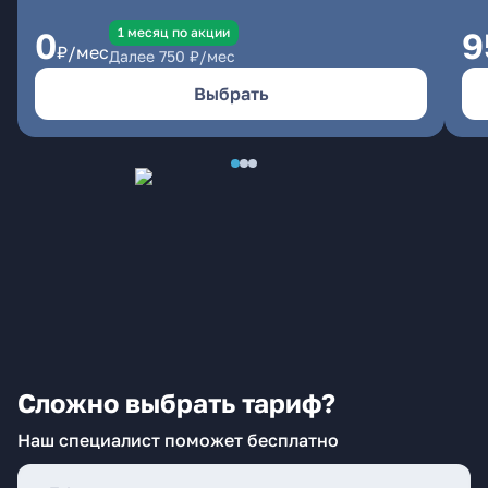
1 месяц по акции
0
9
₽/мес
Далее
750
₽/мес
Выбрать
Сложно выбрать тариф?
Наш специалист поможет бесплатно