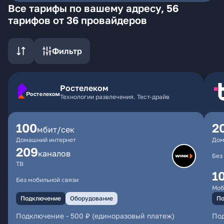
Все тарифы по вашему адресу, 56
тарифов от 36 провайдеров
Фильтр
Ростелеком
Технологии развлечения. Тест-драйв
100
2
мбит/сек
Домашний интернет
Дом
209
каналов
Без
ТВ
1
Без мобильной связи
Моб
Подключение
Оборудование
По
Подключение
-
500 ₽ (единоразовый платеж)
По