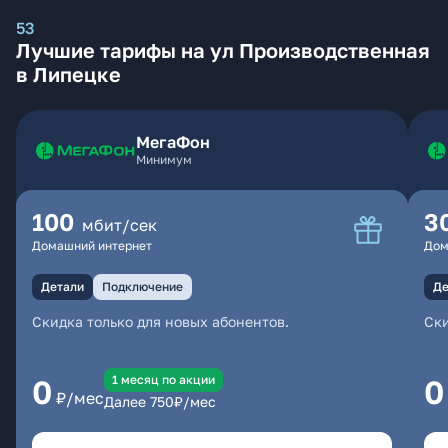
53
Лучшие тарифы на ул Производственная
в Липецке
МегаФон
Минимум
100
3
мбит/сек
Домашний интернет
Дом
Детали
Подключение
Де
Скидка только для новых абонентов.
Ски
1 месяц по акции
0
0
₽/мес
Далее
750
₽/мес