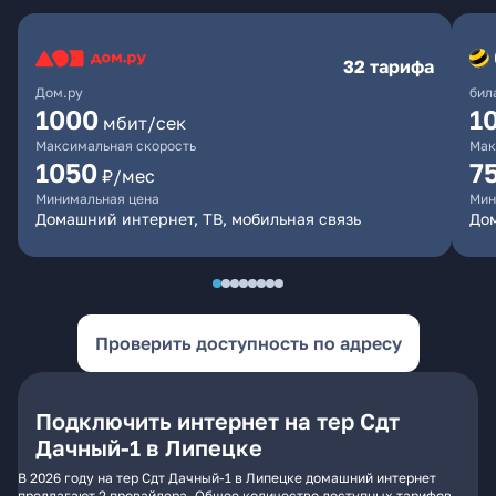
32 тарифа
Дом.ру
бил
1000
1
мбит/сек
Максимальная скорость
Мак
1050
7
₽/мес
Минимальная цена
Мин
Домашний интернет, ТВ, мобильная связь
Дом
Проверить доступность по адресу
Подключить интернет на тер Сдт
Дачный-1 в Липецке
В 2026 году на тер Сдт Дачный-1 в Липецке домашний интернет
предлагают 2 провайдера. Общее количество доступных тарифов -