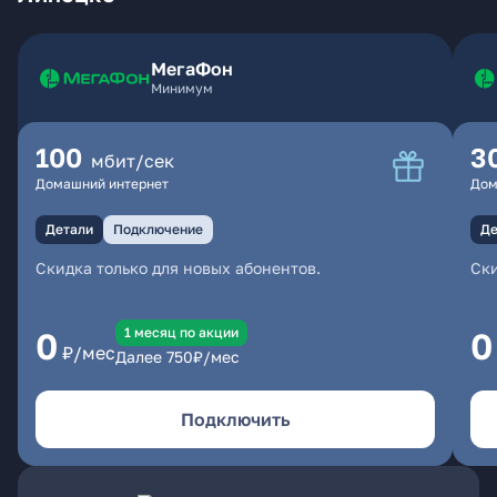
МегаФон
Минимум
100
3
мбит/сек
Домашний интернет
Дом
Детали
Подключение
Де
Скидка только для новых абонентов.
Ски
1 месяц по акции
0
0
₽/мес
Далее
750
₽/мес
Подключить