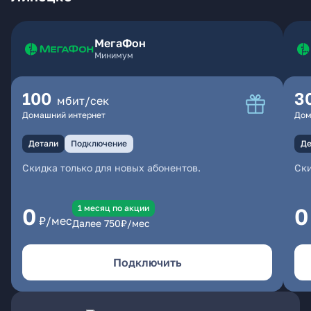
МегаФон
Минимум
100
3
мбит/сек
Домашний интернет
Дом
Детали
Подключение
Де
Скидка только для новых абонентов.
Ски
1 месяц по акции
0
0
₽/мес
Далее
750
₽/мес
Подключить