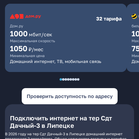
32 тарифа
Дом.ру
бил
1000
1
мбит/сек
Максимальная скорость
Мак
1050
7
₽/мес
Минимальная цена
Мин
Домашний интернет, ТВ, мобильная связь
Дом
Проверить доступность по адресу
Подключить интернет на тер Сдт
Дачный-3 в Липецке
В 2026 году на тер Сдт Дачный-3 в Липецке домашний интернет
предлагают 2 провайдера. Общее количество доступных тарифов -