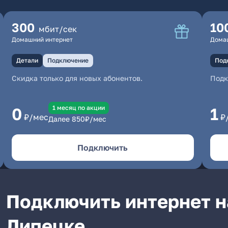
300
10
мбит/сек
Домашний интернет
Дома
Детали
Подключение
Под
Скидка только для новых абонентов.
Под
1 месяц по акции
0
1
₽/мес
₽
Далее
850
₽/мес
Подключить
Подключить интернет н
Липецке