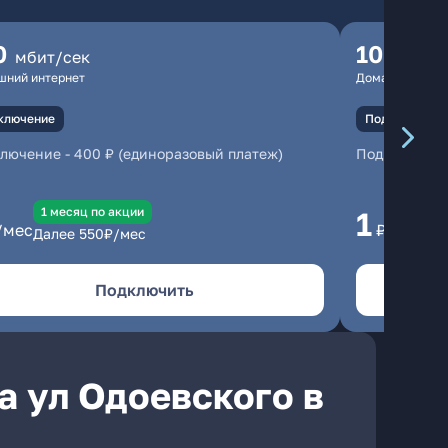
0
100
мбит/сек
мбит
шний интернет
Домашний инте
ключение
Подключение
ключение
-
400 ₽ (единоразовый платеж)
Подключени
1 месяц по акции
1 
1
/мес
₽/мес
Далее
550
₽/мес
Да
Подключить
а ул Одоевского в