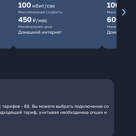
100
1000
мбит/сек
мби
Максимальная скорость
Максимальная 
450
600
₽/мес
₽/ме
Минимальная цена
Минимальная ц
Домашний интернет
Домашний ин
 тарифов - 88. Вы можете выбрать подключение со
 подходящий тариф, учитывая необходимые опции и