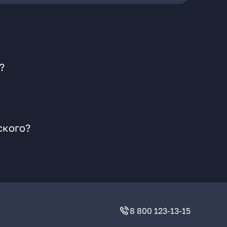
?
ского?
8 800 123-13-15