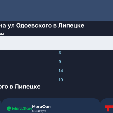
на ул Одоевского в Липецке
ом
3
9
14
19
го в Липецке
МегаФон
Минимум