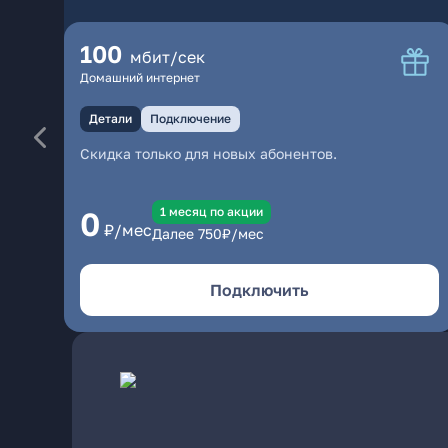
100
мбит/сек
Домашний интернет
Детали
Подключение
Скидка только для новых абонентов.
1 месяц по акции
0
₽/мес
Далее
750
₽/мес
Подключить