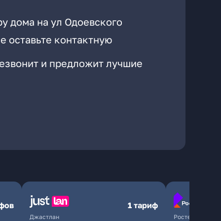
ру дома на ул Одоевского
е оставьте контактную
резвонит и предложит лучшие
ифов
1 тариф
Джастлан
Ростелеком