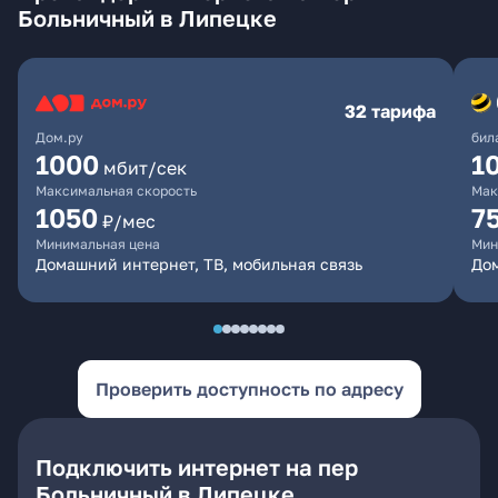
Больничный в Липецке
32 тарифа
Дом.ру
бил
1000
1
мбит/сек
Максимальная скорость
Мак
1050
7
₽/мес
Минимальная цена
Мин
Домашний интернет, ТВ, мобильная связь
Дом
Проверить доступность по адресу
Подключить интернет на пер
Больничный в Липецке