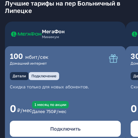
Лучшие тарифы на пер Больничный в
Липецке
МегаФон
Минимум
100
3
мбит/сек
Домашний интернет
Дом
Детали
Подключение
Де
Скидка только для новых абонентов.
Ски
1 месяц по акции
0
0
₽/мес
Далее
750
₽/мес
Подключить