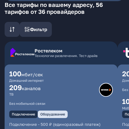
Все тарифы по вашему адресу, 56
тарифов от 36 провайдеров
Фильтр
Ростелеком
Технологии развлечения. Тест-драйв
100
2
мбит/сек
Домашний интернет
Дом
209
каналов
Без
ТВ
1
Без мобильной связи
Моб
Подключение
Оборудование
По
Подключение
-
500 ₽ (единоразовый платеж)
По