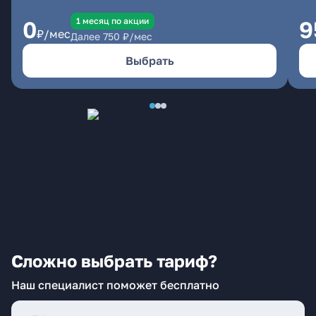
1 месяц по акции
0
9
₽/мес
Далее
750
₽/мес
Выбрать
Сложно выбрать тариф?
Наш специалист поможет бесплатно